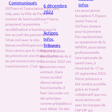
Communiqués
Infos
6 décembre
OUTrans et l’association Paris sans
Les associations
2022
sida, avec la Ville de Paris et le
Acceptess-T, Espace
soutien de Santé publique France,
Santé Trans et
—
proposent la première
OUTrans étaient
sensibilisation e-learning pour le
pour la première
Actions
, 
bon accueil des personnes trans à
fois représentées
Infos
, 
l’état-civil avec le site
au symposium de la
Tribunes
bienacceuillirlespersonnestrans.fr.
WPATH, association
Nous savons que le changement
Tribune publiée
professionnelle
de prénom est une étape clé pour
dans Le Monde du 6
internationale de
les personnes trans qui
décembre 2022 Les
santé trans, à
transitionnent. C’est un…
personnes trans
Montréal du 17 au
existent. Dans
20 septembre 2022.
toute société
Notre présence a
démocratique
été rendue possible
fonctionnelle, il
grâce au travail
faut s’accorder sur
collaboratif que nos
des principes
associations ont
comme préalables à
avec les équipes de
tout débat. Un des
l’AP-HP qui