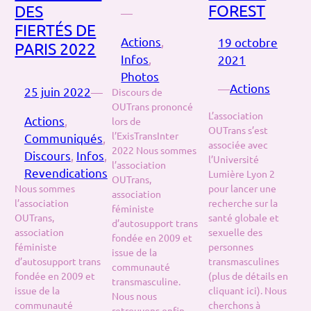
FOREST
DES
—
FIERTÉS DE
Actions
, 
19 octobre
PARIS 2022
Infos
, 
2021
Photos
—
Actions
25 juin 2022
—
Discours de
OUTrans prononcé
L’association
Actions
, 
lors de
OUTrans s’est
l’ExisTransInter
Communiqués
, 
associée avec
2022 Nous sommes
Discours
, 
Infos
, 
l’Université
l’association
Revendications
Lumière Lyon 2
OUTrans,
Nous sommes
pour lancer une
association
l’association
recherche sur la
féministe
OUTrans,
santé globale et
d’autosupport trans
association
sexuelle des
fondée en 2009 et
féministe
personnes
issue de la
d’autosupport trans
transmasculines
communauté
fondée en 2009 et
(plus de détails en
transmasculine.
issue de la
cliquant ici). Nous
Nous nous
communauté
cherchons à
retrouvons enfin.