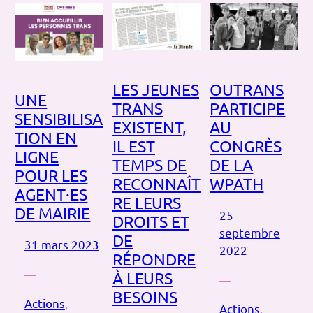
LES JEUNES
OUTRANS
UNE
TRANS
PARTICIPE
SENSIBILISA
EXISTENT,
AU
TION EN
IL EST
CONGRÈS
LIGNE
TEMPS DE
DE LA
POUR LES
RECONNAÎT
WPATH
AGENT·ES
RE LEURS
DE MAIRIE
25
DROITS ET
septembre
DE
31 mars 2023
2022
RÉPONDRE
—
À LEURS
—
BESOINS
Actions
, 
Actions
, 