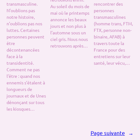
transmasculine.
rencontrer des
Au soleil du mois de
N’oublions pas
personnes
mai où le printemps
notre histoire,
transmasculines
annonce les beaux
n’oublions pas nos
(homme trans, FTM,
jours et non plus à
luttes. Certaines
FTX, personne non-
l’automne sous un
personnes peuvent
binaire, AFAB) à
ciel gris. Nous nous
être
travers toute la
retrouvons après…
décontenancées
France pour des
face à la
entretiens sur leur
transidentité.
santé, leur vécu,…
Comment ne pas
l’être : quand nos
ennemis s’étalent à
longueurs de
journaux et de Unes
dénonçant sur tous
les kiosques…
Page suivante
→