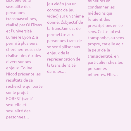
mineures et
jeu vidéo (ou un
sexualité des
condamner les
concept de jeu
personnes
médecins qui
vidéo) sur un thème
transmasculines,
feraient des
donné. L’objectif de
réalisé par OUTrans
prescriptions en ce
la TransJam est de
et l’université
sens. Cette loi est
permettre aux
Lumière Lyon 2, a
transphobe, au sens
personnes trans de
permi à plusieurs
propre, car elle agit
se sensibiliser aux
chercheureuses de
la peur de la
enjeux de la
réaliser des études
transidentité, en
représentation de
divers sur nos
particulier chez les
la transidentité
enjeux. Coline
personnes
dans les…
Nicod présente les
mineures. Elle…
résultats de sa
recherche qui porte
sur le projet
FOREST (santé
sexuelle et
sexualité des
personnes…