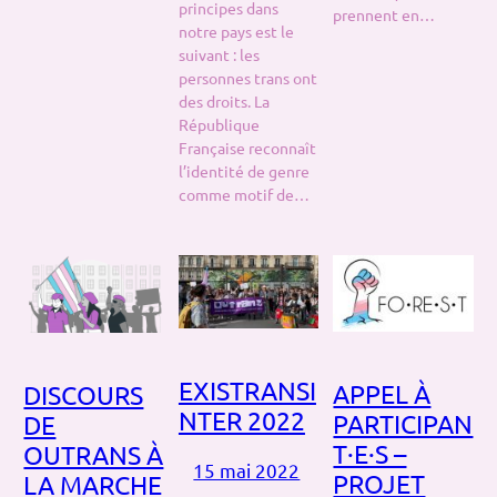
principes dans
prennent en…
notre pays est le
suivant : les
personnes trans ont
des droits. La
République
Française reconnaît
l’identité de genre
comme motif de…
EXISTRANSI
APPEL À
DISCOURS
NTER 2022
PARTICIPAN
DE
T·E·S –
OUTRANS À
15 mai 2022
PROJET
LA MARCHE