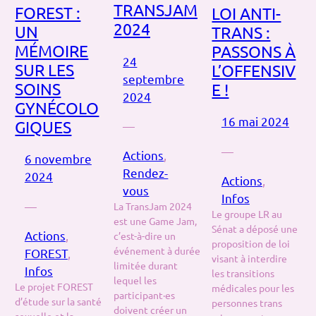
TRANSJAM
FOREST :
LOI ANTI-
2024
UN
TRANS :
MÉMOIRE
PASSONS À
24
SUR LES
L’OFFENSIV
septembre
SOINS
E !
2024
GYNÉCOLO
16 mai 2024
GIQUES
—
—
Actions
, 
6 novembre
Rendez-
2024
Actions
, 
vous
Infos
—
La TransJam 2024
Le groupe LR au
est une Game Jam,
Sénat a déposé une
Actions
, 
c’est-à-dire un
proposition de loi
événement à durée
FOREST
, 
visant à interdire
limitée durant
Infos
les transitions
lequel les
Le projet FOREST
médicales pour les
participant·es
d’étude sur la santé
personnes trans
doivent créer un
sexuelle et la